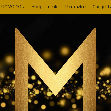
PROMOZIONI
Abbigliamento
Premiazioni
Gadgettis
ip to main content
Skip to navigat